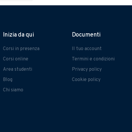
Inizia da qui
Documenti
Corsi in presenza
Il tuo account
Corsi online
Termini e condizioni
Area studenti
Privacy policy
Blog
Cookie policy
Chi siamo