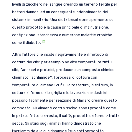
livelli di zucchero nel sangue creando un terreno fertile per
batteri dannosi ed un conseguente indebolimento del
sistema immunitario. Una dieta basata principalmente su
questo prodotto è la causa principale di malnutrizione,
costipazione, stanchezza e numerose malattie croniche
[2]
come il diabete.
Altro fattore che incide negativamente è il metodo di
cottura dei cibi: per esempio ad alte temperature tutti i
cibi, farinacei e proteici, producono un composto chimico
chiamato “acrilamide”. I processi di cottura con
temperature di almeno 120°C, la tostatura, la frittura, la
cottura al forno e alla griglia e le lavorazioni industriali
possono facilmente per reazione di Maillard creare questo
composto. Gli alimenti cotti a rischio sono i prodotti come
le patate fritte o arrosto, il caffè, prodotti da forno e frutta
secca. Gli studi sugli animali hanno dimostrato che
l’acrilammide e la glicidammide (suo sottoprodotto